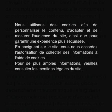
navigation 3d sur ecran central 10,25 | miroir
de courtoisie sur les pare-soleils conducteur
et passager (occultable cote conducteur) |
leve-vitres avant electriques sequentiels en
Nous utilisons des cookies afin de
descente | leve-vitres arriere electriques et
personnaliser le contenu, d'adapter et de
mesurer l'audience du site, ainsi que pour
sequentiels a la descente | banquette arriere
garantir une expérience plus sécurisée.
fractionnable 2/3-1/3 | kit mains libres
En naviguant sur le site, vous nous accordez
bluetooth | jantes alliage 17 atacamite
l'autorisation de collecter des informations à
diamantees | integration apple carplay et
l'aide de cookies.
Pour de plus amples informations, veuillez
android auto sans fil | garnissage en tissu
consulter les mentions légales du site.
noir / tissu city / toile enduite claire +
ambiance metropolitan grey | feux diurnes a
led | feux arriere 3d a led | essuie-glace a
declenchement automatique | elargisseur
d'ailes en noir mat | eclairage d'accueil et
d'accompagnement | direction a assistance
electrique | detecteur de sous-gonflage2