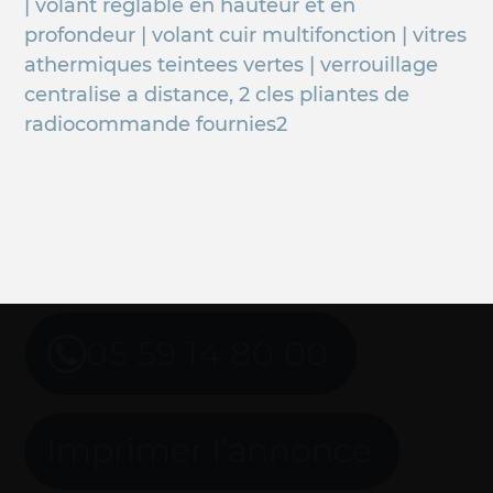
| volant reglable en hauteur et en
profondeur | volant cuir multifonction | vitres
athermiques teintees vertes | verrouillage
centralise a distance, 2 cles pliantes de
radiocommande fournies2
05 59 14 80 00
Imprimer l’annonce