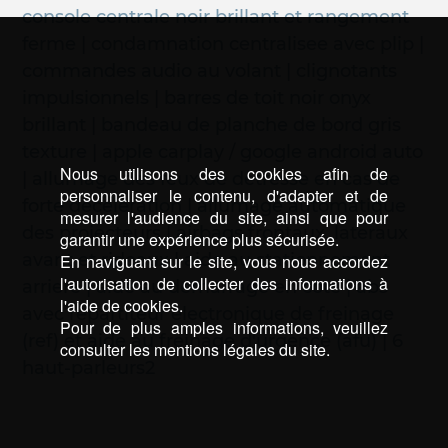
console centrale noir brillant et rangement
ferme | condamnation centralisee avec plip |
commandes audio au volant | clignotants
impulsionnels | barres de toit noir onyx
brillant | bandeau de planche de bord gris
texture | apple carplay / google android auto
Nous utilisons des cookies afin de
| allumage des feux de detresse en cas de
personnaliser le contenu, d'adapter et de
forte deceleration | allumage automatique
mesurer l'audience du site, ainsi que pour
des projecteurs | airbags frontaux, lateraux
garantir une expérience plus sécurisée.
avant et rideaux | aide au stationnement
En naviguant sur le site, vous nous accordez
l'autorisation de collecter des informations à
arriere | aide au demarrage en cote | abs
l'aide de cookies.
avec repartiteur electronique de freinage
Pour de plus amples informations, veuillez
(ref) et aide au freinage d'urgence (afu) | 6
consulter les mentions légales du site.
haut-parleurs2