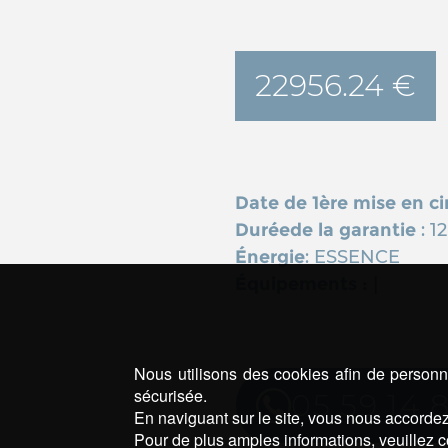
22956.24 €
Date de 1ère mise en ci
Duréede la garantie
: 1
Énergie
: ESSENCE
Équipements :
|
Nous utilisons des cookies afin de personna
sécurisée.
05 59 14 
En naviguant sur le site, vous nous accordez 
Pour de plus amples informations, veuillez c