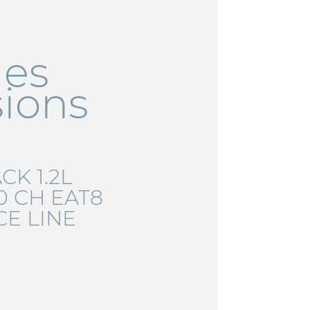
les
sions
K 1.2L
0 CH EAT8
E LINE