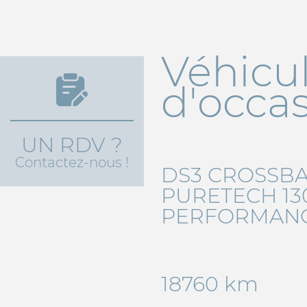
Véhicu
d'occa
UN RDV ?
Contactez-nous !
DS3 CROSSBAC
PURETECH 13
PERFORMANC
18760 km