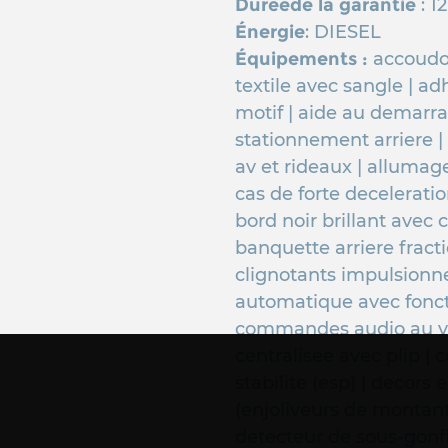
Duréede la garantie
: 1
Énergie
: DIESEL
Équipements :
accoudo
textile avec sangle | a
motif | aide au demarra
stationnement arriere |
av et rideaux | allumag
cas de forte decelerati
bord noir brillant avec 
banquette arriere fracti
clignotants impulsionne
automatique avec fonctio
commandes audio au v
centralisee avec plip |
stabilite (esp) | decors e
(enjoliveurs de montant
detecteur de sous-gonfl