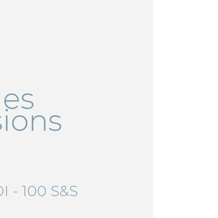
les
sions
I - 100 S&S