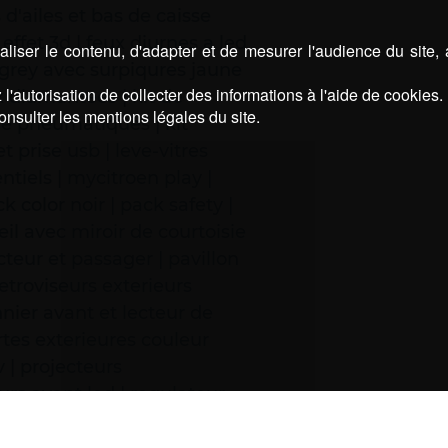
 d'ailes et bas de caisse
 effet 3d | feux diurnes a led
liser le contenu, d'adapter et de mesurer l'audience du site,
 grey avec surpiqures jaune
l'autorisation de collecter des informations à l'aide de cookies.
rix diamantees | kit de
onsulter les mentions légales du site.
e pneumatiques | kit
t prise usb | leve-vitres
tiels | mycitroen play |
k color noir | pack safety |
leil avec miroir de courtoisie
teur et passager | pavillon
etroviseurs exterieurs
nnier avant et lecteur de
rtes exterieures couleur
v | projecteurs
eurs avant led | regulateur
retroviseurs exterieurs