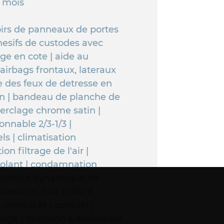
2 mois
irs de panneaux de portes
dhesifs de custodes avec
ge en cote | aide au
 airbags frontaux, lateraux
e des feux de detresse en
on | bandeau de planche de
cerclage chrome satin |
onnable 2/3-1/3 |
ls | climatisation
n filtrage de l'air |
olant | condamnation
 controle dynamique de
xterieurs noir brillant
 central et custode) |
age | direction a assistance