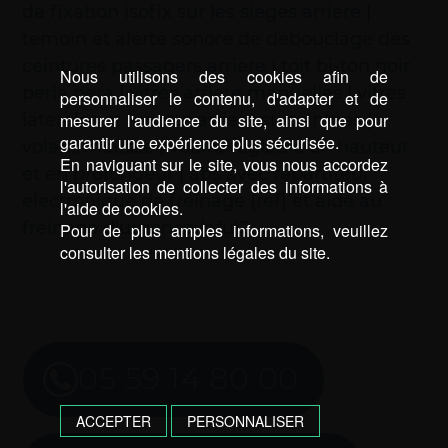
de fixation isofix sur les sieges arriere |
temoin et alerte sonore de debouclage des
ceintures passagers arriere | toit bi-ton noir
Nous utilisons des cookies afin de
perla nera | vitres arriere manuelles | vitres
personnaliser le contenu, d'adapter et de
laterales et lunette arriere surteintees |
mesurer l'audience du site, ainsi que pour
garantir une expérience plus sécurisée.
volant mousse | volant reglable en hauteur
En naviguant sur le site, vous nous accordez
et en profondeur | abs avec repartiteur
l'autorisation de collecter des informations à
electronique de freinage (ref) et aide au
l'aide de cookies.
freinage d'urgence (afu)2
Pour de plus amples informations, veuillez
consulter les mentions légales du site.
05 59 14 80 00
ACCEPTER
PERSONNALISER