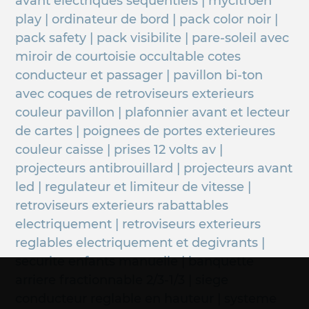
avant electriques sequentiels | mycitroen
play | ordinateur de bord | pack color noir |
pack safety | pack visibilite | pare-soleil avec
miroir de courtoisie occultable cotes
conducteur et passager | pavillon bi-ton
avec coques de retroviseurs exterieurs
couleur pavillon | plafonnier avant et lecteur
de cartes | poignees de portes exterieures
couleur caisse | prises 12 volts av |
projecteurs antibrouillard | projecteurs avant
led | regulateur et limiteur de vitesse |
retroviseurs exterieurs rabattables
electriquement | retroviseurs exterieurs
reglables electriquement et degivrants |
securite enfants manuelle | banquette
arriere fractionnable 2/3-1/3 | siege
conducteur reglable en hauteur | systeme