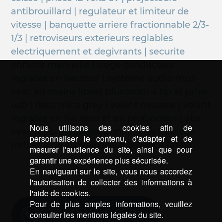
antibrouillard | regulateur et limiteur de
vitesse | banquette arriere fractionnable 2/3-
1/3 | retroviseurs exterieurs reglables
electriquement et degivrants | securite
enfants manuelle | siege conducteur
reglable en hauteur | systeme audio mp3
avec kit mains libres bluetooth 4 hp et prise
usb | tissu mica grey | volant mousse | volant
reglable en hauteur et en profondeur | abs
Nous utilisons des cookies afin de
avec repartiteur electronique de freinage
personnaliser le contenu, d'adapter et de
(ref) et aide au freinage d'urgence (afu)2
mesurer l'audience du site, ainsi que pour
garantir une expérience plus sécurisée.
En naviguant sur le site, vous nous accordez
l'autorisation de collecter des informations à
l'aide de cookies.
Pour de plus amples informations, veuillez
05 59 14 80 00
consulter les mentions légales du site.