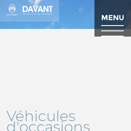
Aller
au
contenu
MENU
principal
Véhicules
d'occasions