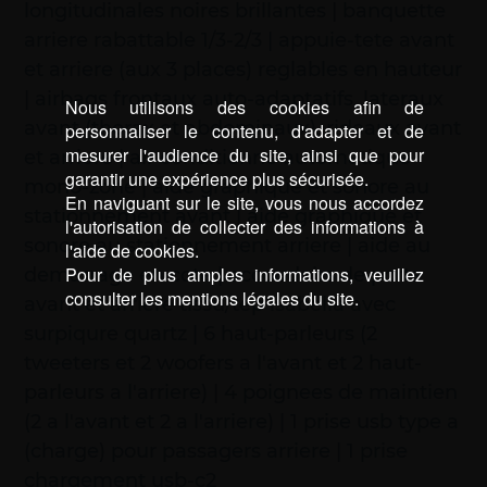
longitudinales noires brillantes | banquette
arriere rabattable 1/3-2/3 | appuie-tete avant
et arriere (aux 3 places) reglables en hauteur
| airbags frontaux auto-adaptatifs, lateraux
Nous utilisons des cookies afin de
avant (thorax et abdominaux), rideaux avant
personnaliser le contenu, d'adapter et de
mesurer l'audience du site, ainsi que pour
et arriere | air conditionne automatique
garantir une expérience plus sécurisée.
mono-zone | aide graphique et sonore au
En naviguant sur le site, vous nous accordez
stationnement avant | aide graphique et
l'autorisation de collecter des informations à
sonore au stationnement arriere | aide au
l'aide de cookies.
Pour de plus amples informations, veuillez
demarrage en cote | accoudoirs de porte
consulter les mentions légales du site.
avant et arriere tissu/tep isabella avec
surpiqure quartz | 6 haut-parleurs (2
tweeters et 2 woofers a l'avant et 2 haut-
parleurs a l'arriere) | 4 poignees de maintien
(2 a l'avant et 2 a l'arriere) | 1 prise usb type a
(charge) pour passagers arriere | 1 prise
chargement usb-c2