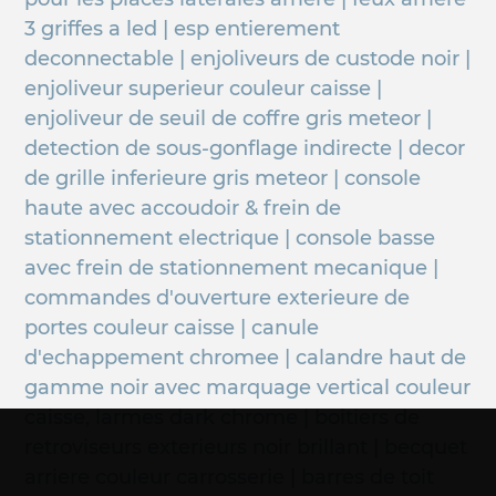
3 griffes a led | esp entierement
deconnectable | enjoliveurs de custode noir |
enjoliveur superieur couleur caisse |
enjoliveur de seuil de coffre gris meteor |
detection de sous-gonflage indirecte | decor
de grille inferieure gris meteor | console
haute avec accoudoir & frein de
stationnement electrique | console basse
avec frein de stationnement mecanique |
commandes d'ouverture exterieure de
portes couleur caisse | canule
d'echappement chromee | calandre haut de
gamme noir avec marquage vertical couleur
caisse, larmes dark chrome | boitiers de
retroviseurs exterieurs noir brillant | becquet
arriere couleur carrosserie | barres de toit