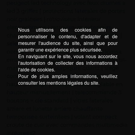
peugeot led technology avec feux diurnes a
led 3 griffes | protections laterales de portes
noir grainees | retroviseur interieur
electrochrome | retroviseurs exterieurs
Nous utilisons des cookies afin de
chauffants et rabattables electriquement |
personnaliser le contenu, d'adapter et de
mesurer l'audience du site, ainsi que pour
selecteur de mode de conduite (eco /
garantir une expérience plus sécurisée.
normal / sport) | sellerie tissu casual lomsa
En naviguant sur le site, vous nous accordez
embosse, accompagnement tep isabella tri-
l'autorisation de collecter des informations à
matiere lomsa et surpiqure quartz | siege
l'aide de cookies.
Pour de plus amples informations, veuillez
conducteur avec reglage mecanique de
consulter les mentions légales du site.
hauteur | siege passager avant reglable en
hauteur manuellement | telecommande 3
boutons + cle standard | vitres laterales
arriere et lunette arriere chauffante
temporisee surteintees | volant compact
croute de cuir avec commandes multimedia
integrees2