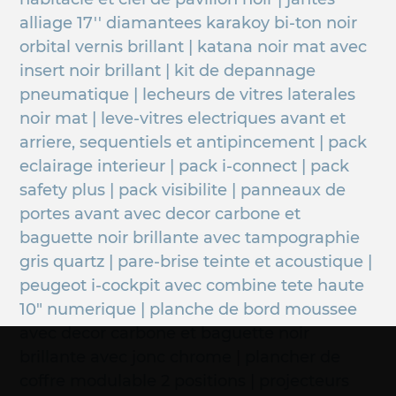
alliage 17'' diamantees karakoy bi-ton noir
orbital vernis brillant | katana noir mat avec
insert noir brillant | kit de depannage
pneumatique | lecheurs de vitres laterales
noir mat | leve-vitres electriques avant et
arriere, sequentiels et antipincement | pack
eclairage interieur | pack i-connect | pack
safety plus | pack visibilite | panneaux de
portes avant avec decor carbone et
baguette noir brillante avec tampographie
gris quartz | pare-brise teinte et acoustique |
peugeot i-cockpit avec combine tete haute
10" numerique | planche de bord moussee
avec decor carbone et baguette noir
brillante avec jonc chrome | plancher de
coffre modulable 2 positions | projecteurs