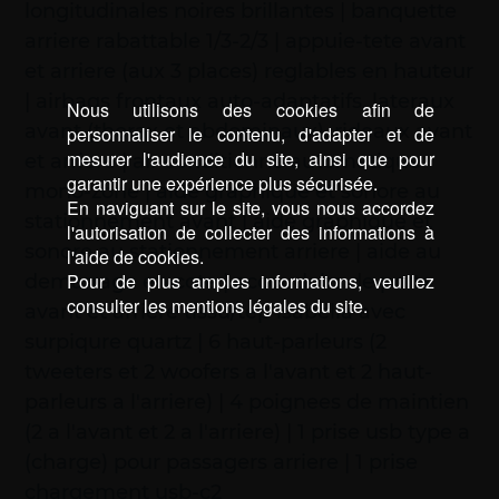
longitudinales noires brillantes | banquette
arriere rabattable 1/3-2/3 | appuie-tete avant
et arriere (aux 3 places) reglables en hauteur
| airbags frontaux auto-adaptatifs, lateraux
Nous utilisons des cookies afin de
avant (thorax et abdominaux), rideaux avant
personnaliser le contenu, d'adapter et de
mesurer l'audience du site, ainsi que pour
et arriere | air conditionne automatique
garantir une expérience plus sécurisée.
mono-zone | aide graphique et sonore au
En naviguant sur le site, vous nous accordez
stationnement avant | aide graphique et
l'autorisation de collecter des informations à
sonore au stationnement arriere | aide au
l'aide de cookies.
Pour de plus amples informations, veuillez
demarrage en cote | accoudoirs de porte
consulter les mentions légales du site.
avant et arriere tissu/tep isabella avec
surpiqure quartz | 6 haut-parleurs (2
tweeters et 2 woofers a l'avant et 2 haut-
parleurs a l'arriere) | 4 poignees de maintien
(2 a l'avant et 2 a l'arriere) | 1 prise usb type a
(charge) pour passagers arriere | 1 prise
chargement usb-c2