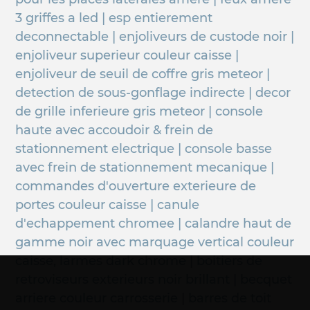
3 griffes a led | esp entierement
deconnectable | enjoliveurs de custode noir |
enjoliveur superieur couleur caisse |
enjoliveur de seuil de coffre gris meteor |
detection de sous-gonflage indirecte | decor
de grille inferieure gris meteor | console
haute avec accoudoir & frein de
stationnement electrique | console basse
avec frein de stationnement mecanique |
commandes d'ouverture exterieure de
portes couleur caisse | canule
d'echappement chromee | calandre haut de
gamme noir avec marquage vertical couleur
caisse, larmes dark chrome | boitiers de
retroviseurs exterieurs noir brillant | becquet
arriere couleur carrosserie | barres de toit