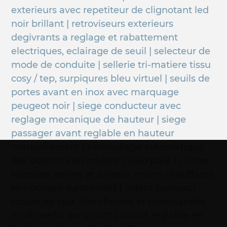
exterieurs avec repetiteur de clignotant led
noir brillant | retroviseurs exterieurs
degivrants a reglage et rabattement
electriques, eclairage de seuil | selecteur de
mode de conduite | sellerie tri-matiere tissu
cosy / tep, surpiqures bleu virtuel | seuils de
portes avant en inox avec marquage
peugeot noir | siege conducteur avec
reglage mecanique de hauteur | siege
passager avant reglable en hauteur
manuellement | verrouillage automatique
des ouvrants en roulant | visio park 1 | vitres
laterales arriere et lunette arriere chauffante
temporisee surteintees | volant compact
croute de cuir, lion chrome et commandes
multimedia sur volant | volant reglable en