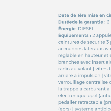
Date de 1ère mise en ci
Duréede la garantie
: 6
Énergie
: DIESEL
Équipements :
2 appuie-
ceintures de securite 3 
accoudoirs lateraux avan
reglable en hauteur et 
branches avec insert a
radio au volant | vitres 
arriere a impulsion | vit
verrouillage centralise 
la trappe a carburant 
electronique opel (ant
pedalier retractable (pr
(eprs) | systeme antibl