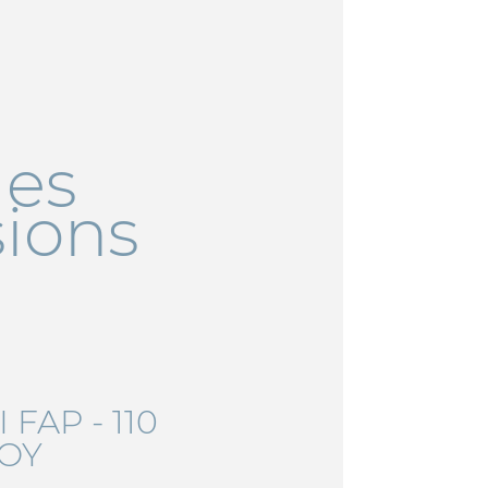
les
sions
 FAP - 110
JOY