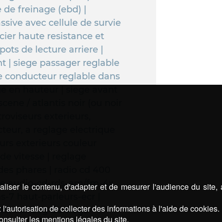
 de freinage (ebd) |
ssive avec cellule de survie
cier haute resistance et
ots de lecture arriere |
nt | siege passager reglable
ge conducteur reglable dans
ge en hauteur | siege avant
 scene / atlantis noir (ou noir
troviseurs exterieurs,
teur, a reglage electrique
eurs exterieurs couleur
 de vitesse | reglage
 des phares | radio cd 400
ire audio-cd-rds-am/fm-4x
liser le contenu, d'adapter et de mesurer l'audience du site,
s-7 haut-parleurs-ecr |
l'autorisation de collecter des informations à l'aide de cookies.
ter l'airbag du siege
onsulter les mentions légales du site.