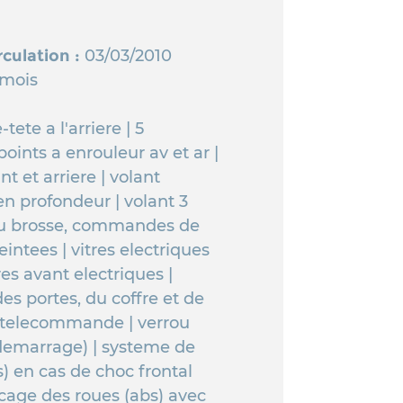
rculation :
03/03/2010
 mois
tete a l'arriere | 5
points a enrouleur av et ar |
t et arriere | volant
en profondeur | volant 3
lu brosse, commandes de
teintees | vitres electriques
res avant electriques |
des portes, du coffre et de
a telecommande | verrou
idemarrage) | systeme de
s) en cas de choc frontal
ocage des roues (abs) avec