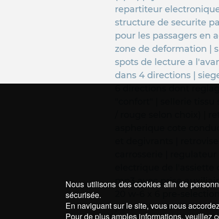
repartiteur electronique
structure de securite pa
pour les passagers en a
zone de deformation | sp
spots de lecture a l'ava
dans 4 directions | sie
6 directions dont regla
"confort" | sellerie tissu
/ rouge selon choix) | re
aspherique cote conduc
et degivrants | retrovis
carrosserie | regulateur
electrique de l'assiette
mp3 avec prise auxilia
Nous utilisons des cookies afin de personna
20 w-6 x 6 pre-selection
sécurisée.
En naviguant sur le site, vous nous accordez 
possibilite de deconnec
Pour de plus amples informations, veuillez c