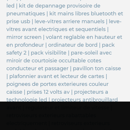
led | kit de depannage provisoire de
pneumatiques | kit mains libres bluetooth et
prise usb | leve-vitres arriere manuels | leve-
vitres avant electriques et sequentiels |
mirror screen | volant reglable en hauteur et
en profondeur | ordinateur de bord | pack
safety 2 | pack visibilite | pare-soleil avec
miroir de courtoisie occultable cotes
conducteur et passager | pavillon ton caisse
| plafonnier avant et lecteur de cartes |
poignees de portes exterieures couleur
caisse | prises 12 volts av | projecteurs a
technologie led | projecteurs antibrouillard
avant | regulateur et limiteur de vitesse |
retroviseurs exterieurs rabattables
electriquement | retroviseurs exterieurs