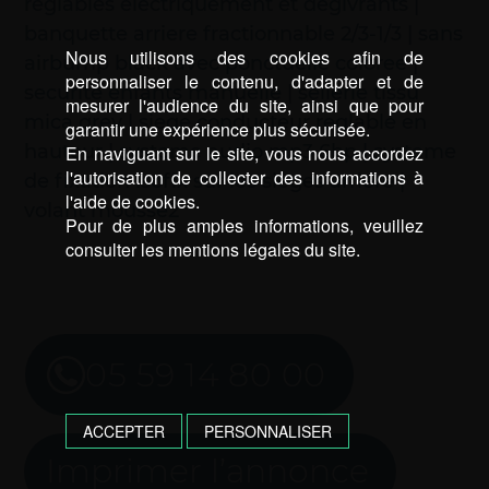
reglables electriquement et degivrants |
banquette arriere fractionnable 2/3-1/3 | sans
Nous utilisons des cookies afin de
airbump black avec ponctuelle coloree |
personnaliser le contenu, d'adapter et de
securite enfants manuelle | sellerie tissu
mesurer l'audience du site, ainsi que pour
mica grey | siege conducteur reglable en
garantir une expérience plus sécurisée.
hauteur | systeme audio mp3 6hp | systeme
En naviguant sur le site, vous nous accordez
l'autorisation de collecter des informations à
de fixation isofix sur les sieges arriere |
l'aide de cookies.
volant mousse2
Pour de plus amples informations, veuillez
consulter les mentions légales du site.
05 59 14 80 00
ACCEPTER
PERSONNALISER
Imprimer l’annonce