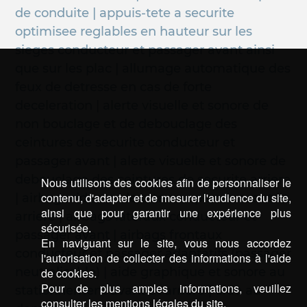
de conduite | appuis-tete a securite
optimisee reglables en hauteur sur les
sieges conducteur et passager avant ainsi
que sur les plac | allumage automatique des
feux de detresse en cas de forte
deceleration | alerte visuelle et sonore de
non bouclage et de debouclage des
ceintures de securite conducteur et
passager avant | alerte visuelle et sonore de
debouclage des ceintures de securite arriere
Nous utilisons des cookies afin de personnaliser le
contenu, d'adapter et de mesurer l'audience du site,
| airbags rideaux de tete aux places avant et
ainsi que pour garantir une expérience plus
arriere | airbags lateraux conducteur et
sécurisée.
passager avant | airbags frontaux
En naviguant sur le site, vous nous accordez
conducteur et passager adaptatifs (passager
l'autorisation de collecter des informations à l'aide
neutralisable) | aide graphique et sonore au
de cookies.
Pour de plus amples informations, veuillez
stationnement avant et arriere | aide au
consulter les mentions légales du site.