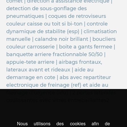
comet | direction a assistance electrique |
detection de sous-gonflage des
pneumatiques | coques de retroviseurs
couleur caisse ou toit si bi-ton | controle
dynamique de stabilite (esp) | climatisation
manuelle | calandre noir brillant | boucliers
couleur carrosserie | boite a gants fermee |
banquette arriere fractionnable 50/50 |
appuie-tete arriere | airbags frontaux,
lateraux avant et rideaux | aide au
demarrage en cote | abs avec repartiteur
electronique de freinage (ref) et aide au
freinage d'urgence (afu) | 2 portes laterales
coulissantes avec vitres entrebaillantes2
Nous utilisons des cookies afin de