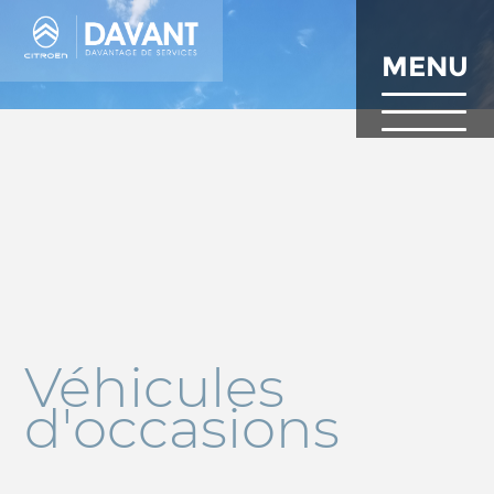
Aller
au
contenu
MENU
principal
Véhicules
d'occasions