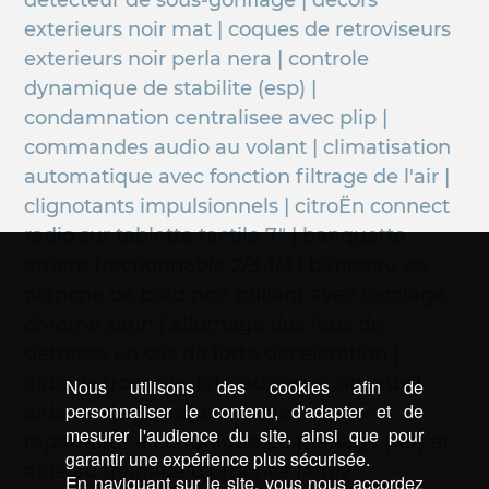
detecteur de sous-gonflage | decors
exterieurs noir mat | coques de retroviseurs
exterieurs noir perla nera | controle
dynamique de stabilite (esp) |
condamnation centralisee avec plip |
commandes audio au volant | climatisation
automatique avec fonction filtrage de l'air |
clignotants impulsionnels | citroËn connect
radio sur tablette tactile 7" | banquette
arriere fractionnable 2/3-1/3 | bandeau de
planche de bord noir brillant avec cerclage
chrome satin | allumage des feux de
detresse en cas de forte deceleration |
airbags frontaux, lateraux av et rideaux |
Nous utilisons des cookies afin de
personnaliser le contenu, d'adapter et de
aide au demarrage en cote | abs avec
mesurer l'audience du site, ainsi que pour
repartiteur electronique de freinage (ref) et
garantir une expérience plus sécurisée.
aide au freinage d'urgence (afu)2
En naviguant sur le site, vous nous accordez