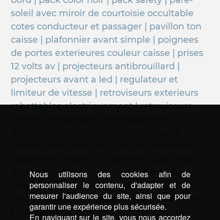
bord | pack color noir | pack safety | pare-
soleil avec miroir de courtoisie occultable
cotes conducteur et passager | pavillon ton
caisse | plafonnier avant simple | poignees
de portes exterieures couleur caisse | prises
12 volts av | projecteurs antibrouillard |
projecteurs avant a led | regulateur et
limiteur de vitesse | retroviseurs exterieurs
rabattables electriquement | retroviseurs
exterieurs reglables electriquement et
degivrants | securite enfants manuelle |
sellerie tissu mica grey | siege conducteur
reglable en hauteur | systeme audio mp3
6hp | systeme de fixation isofix sur les
Nous utilisons des cookies afin de
personnaliser le contenu, d'adapter et de
sieges arriere | vitres arriere manuelles |
mesurer l'audience du site, ainsi que pour
volant reglable en hauteur et en profondeur
garantir une expérience plus sécurisée.
| volant mousse2
En naviguant sur le site, vous nous accordez