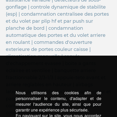
assistance variable | detecteurs de sous-
gonflage | controle dynamique de stabilite
(esp) | condamnation centralisee des portes
et du volet par plip hf et par push sur
planche de bord | condamnation
automatique des portes et du volet arriere
en roulant | commandes d'ouverture
exterieure de portes couleur caisse |
climatisation manuelle | canule
d'echappement evasee | boite a gants
eclairee et ventilee | banquette arriere
fractionnable 2/3-1/3 | appuie-tete avant et
arriere reglables en hauteur | airbags
lateraux de type "thorax" pour conducteur et
Nous utilisons des cookies afin de
personnaliser le contenu, d'adapter et de
passager avant | airbags frontaux
mesurer l'audience du site, ainsi que pour
conducteur et passager (deconnectable
garantir une expérience plus sécurisée.
cote passager)2
En naviguant sur le site, vous nous accordez