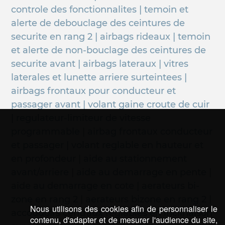
controle des fonctionnalites | temoin et
alerte de debouclage des ceintures de
securite en rang 2 | airbags rideaux | temoin
et alerte de non-bouclage des ceintures de
securite avant | airbags lateraux | vitres
laterales et lunette arriere surteintees |
airbags frontaux pour conducteur et
passager avant | volant gaine croute de cuir
| regulateur-limiteur de vitesse
programmable | airbag frontaux conducteur
et passager | volant reglable en hauteur et
en profondeur | aide au stationnement
avant/arriere | aide au demarrage en pente |
aide au demarrage en cote | aerateurs bi-
zone en rang 2 | aerateurs bizone en rang 2 |
Nous utilisons des cookies afin de personnaliser le
accoudoirs centraux reglables en inclinaison
contenu, d'adapter et de mesurer l'audience du site,