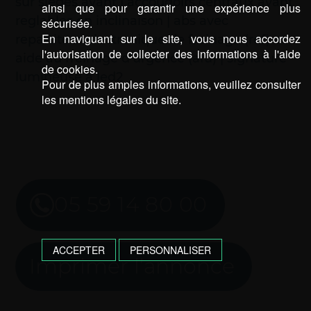
sur sieges avant | accoudoirs centraux avant
ainsi que pour garantir une expérience plus
reglables en inclinaison | abs avec
sécurisée.
En naviguant sur le site, vous nous accordez
repartiteur electronique de freinage (ref) et
l'autorisation de collecter des informations à l'aide
aide au freinage d'urgence (afu) | signature
de cookies.
lumineuse a led2
Pour de plus amples informations, veuillez consulter
les mentions légales du site.
05 59 14 80 00
ACCEPTER
PERSONNALISER
Imprimer l’annonce