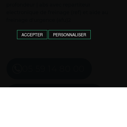
profondeur | abs avec repartiteur
electronique de freinage (ref) et aide au
freinage d'urgence (afu)2
ACCEPTER
PERSONNALISER
05 59 14 80 00
Imprimer l’annonce