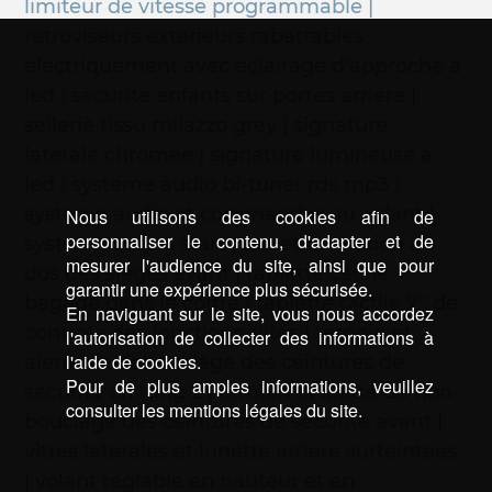
limiteur de vitesse programmable |
retroviseurs exterieurs rabattables
electriquement avec eclairage d'approche a
led | securite enfants sur portes arriere |
sellerie tissu milazzo grey | signature
laterale chromee | signature lumineuse a
led | systeme audio bi-tuner rds mp3 |
systeme audio et commandes au volant |
Nous utilisons des cookies afin de
personnaliser le contenu, d'adapter et de
systeme stop & start | tablette aviation au
mesurer l'audience du site, ainsi que pour
dos des sieges avant | tablette cache
garantir une expérience plus sécurisée.
bagage dans le coffre | tablette tactile 7" de
En naviguant sur le site, vous nous accordez
controle des fonctionnalites | temoin et
l'autorisation de collecter des informations à
l'aide de cookies.
alerte de debouclage des ceintures de
Pour de plus amples informations, veuillez
securite en rang 2 | temoin et alerte de non-
consulter les mentions légales du site.
bouclage des ceintures de securite avant |
vitres laterales et lunette arriere surteintees
| volant reglable en hauteur et en