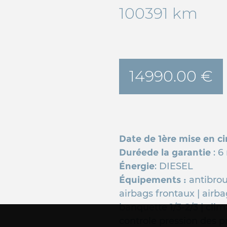
100391 km
14990.00 €
Date de 1ère mise en ci
Duréede la garantie
: 6
Énergie
: DIESEL
Équipements :
antibrou
airbags frontaux | airba
banquette 1/3-2/3 | clim
controle pression des pn