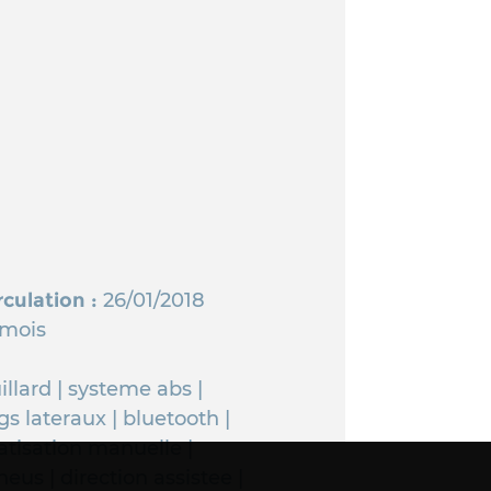
rculation :
26/01/2018
 mois
illard | systeme abs |
gs lateraux | bluetooth |
atisation manuelle |
eus | direction assistee |