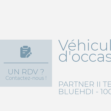
Véhicu
d'occa
UN RDV ?
Contactez-nous !
PARTNER II TE
BLUEHDI - 10