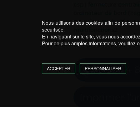
esp | fermeture centralis
ordinateur de bord | reg
retroviseurs electriques 
Nous utilisons des cookies afin de personna
sécurisée.
multifonctions2
En naviguant sur le site, vous nous accordez 
Pour de plus amples informations, veuillez c
05 59 14 
ACCEPTER
PERSONNALISER
Imprimer l’