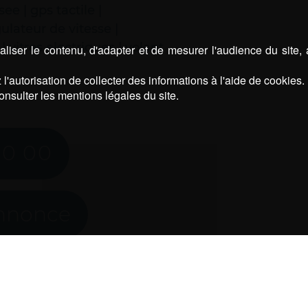
ee | gps tactile |
ulateur de vitesse |
| vitres electriques | volant
liser le contenu, d'adapter et de mesurer l'audience du site,
l'autorisation de collecter des informations à l'aide de cookies.
onsulter les mentions légales du site.
80 00
annonce